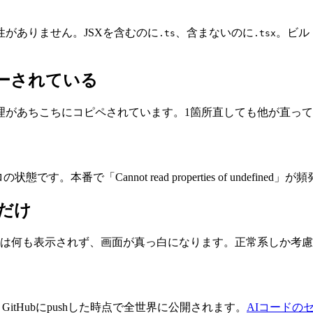
がありません。JSXを含むのに
、含まないのに
。ビル
.ts
.tsx
ピーされている
理があちこちにコピペされています。1箇所直しても他が直っ
です。本番で「Cannot read properties of undefi
gだけ
は何も表示されず、画面が真っ白になります。正常系しか考慮
itHubにpushした時点で全世界に公開されます。
AIコードの