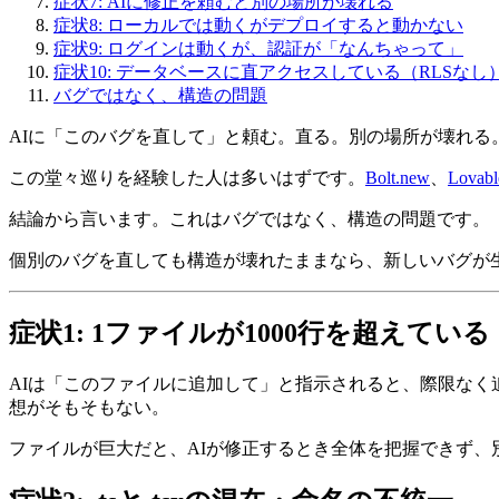
症状7: AIに修正を頼むと別の場所が壊れる
症状8: ローカルでは動くがデプロイすると動かない
症状9: ログインは動くが、認証が「なんちゃって」
症状10: データベースに直アクセスしている（RLSなし
バグではなく、構造の問題
AIに「このバグを直して」と頼む。直る。別の場所が壊れ
この堂々巡りを経験した人は多いはずです。
Bolt.new
、
Lovabl
結論から言います。これはバグではなく、構造の問題です。
個別のバグを直しても構造が壊れたままなら、新しいバグが生
症状1: 1ファイルが1000行を超えている
AIは「このファイルに追加して」と指示されると、際限なく
想がそもそもない。
ファイルが巨大だと、AIが修正するとき全体を把握できず