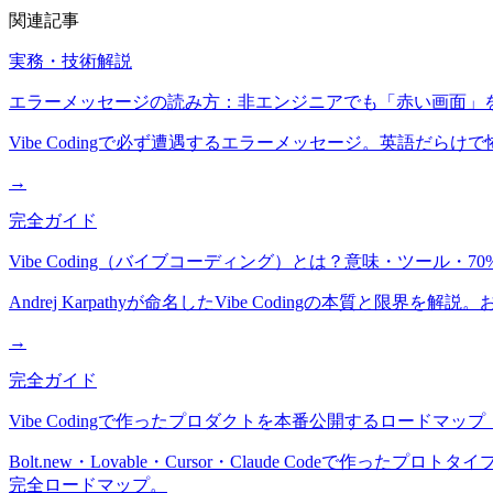
関連記事
実務・技術解説
エラーメッセージの読み方：非エンジニアでも「赤い画面」
Vibe Codingで必ず遭遇するエラーメッセージ。英語
→
完全ガイド
Vibe Coding（バイブコーディング）とは？意味・ツール・7
Andrej Karpathyが命名したVibe Codingの
→
完全ガイド
Vibe Codingで作ったプロダクトを本番公開するロードマップ
Bolt.new・Lovable・Cursor・Claude Co
完全ロードマップ。