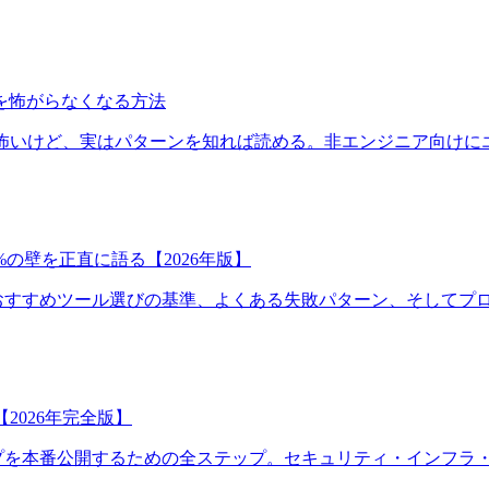
を怖がらなくなる方法
だらけで怖いけど、実はパターンを知れば読める。非エンジニア向け
0%の壁を正直に語る【2026年版】
本質と限界を解説。おすすめツール選びの基準、よくある失敗パターン、
【2026年完全版】
deで作ったプロトタイプを本番公開するための全ステップ。セキュリティ