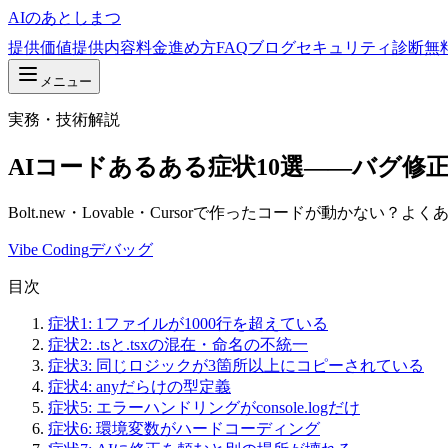
AIの
あとしまつ
提供価値
提供内容
料金
進め方
FAQ
ブログ
セキュリティ診断
無
メニュー
実務・技術解説
AIコードあるある症状10選——バグ修
Bolt.new・Lovable・Cursorで作ったコードが
Vibe Coding
デバッグ
目次
症状1: 1ファイルが1000行を超えている
症状2: .tsと.tsxの混在・命名の不統一
症状3: 同じロジックが3箇所以上にコピーされている
症状4: anyだらけの型定義
症状5: エラーハンドリングがconsole.logだけ
症状6: 環境変数がハードコーディング