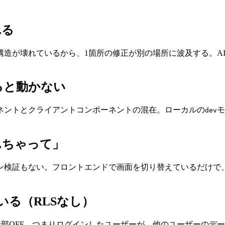
れる
構造が壊れているから、1箇所の修正が別の場所に波及する。A
ると動かない
ネントとクライアントコンポーネントの混在。ローカルの
モ
dev
んちゃって」
検証もない。フロントエンドで画面を切り替えているだけで、
いる（RLSなし）
ィ）が全部OFF。つまりログインしたユーザーが、他のユーザー