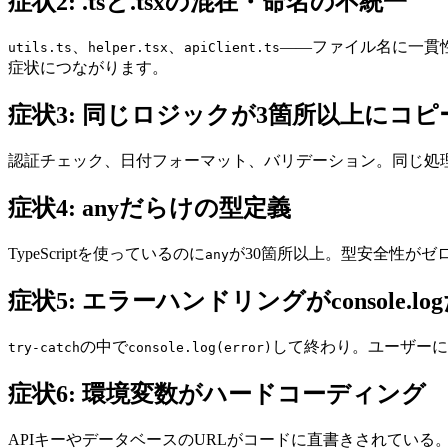
症状2: .tsと.tsxの混在・命名の不統一
、
、
——ファイル名に一貫性
utils.ts
helper.tsx
apiClient.ts
症状につながります。
症状3: 同じロジックが3箇所以上にコ
認証チェック、日付フォーマット、バリデーション。同じ処
症状4: anyだらけの型定義
TypeScriptを使っているのに
が30箇所以上。型安全性がゼロの状態
any
症状5: エラーハンドリングがconsole.lo
の中で
して終わり。ユーザーに
try-catch
console.log(error)
症状6: 環境変数がハードコーディング
APIキーやデータベースのURLがコードに直書きされている。G