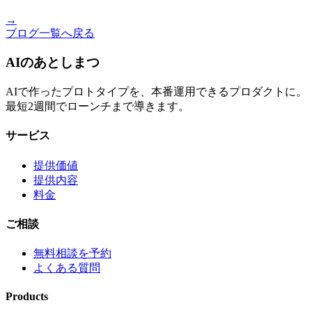
→
ブログ一覧へ戻る
AIの
あとしまつ
AIで作ったプロトタイプを、本番運用できるプロダクトに。
最短2週間でローンチまで導きます。
サービス
提供価値
提供内容
料金
ご相談
無料相談を予約
よくある質問
Products